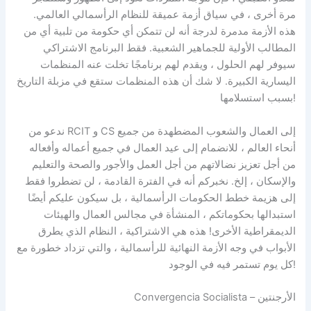
مرة أخرى ، في سياق أزمة عميقة للنظام الرأسمالي العالمي.
هذه الأزمة مدمرة لدرجة أنه لن تتمكن أي حكومة من تلبية أي من
المطالب الأولية للجماهير الشعبية. فقط البرنامج الاشتراكي
سيوفر لهم الحلول ، ويقدم لهم برنامجًا تخلت عنه المنظمات
اليسارية الكبيرة. لا شك أن هذه المنظمات ستقع في مزبلة التاريخ
بسبب استسلامها!
ندعو من RCIT و CS إلى العمال والشعوب المضطهدة من جميع
أنحاء العالم ، للانضمام إلى عيد العمال في جميع أعماله وأفعاله
من أجل تعزيز نضالاتهم من أجل العمل والأجور والصحة والتعليم
والإسكان ، إلخ. نخبركم أنه في الفترة القادمة ، لن تضطروا فقط
إلى هزيمة خطط الحكومات الرأسمالية ، بل سيكون عليكم أيضًا
استبدالها بحكوماتكم ، المنشأة في مجالس العمال والهيئات
الديمقراطية الأخرى! هذه هي الاشتراكية ، النظام الذي يطرق
الأبواب في وجه الأزمة النهائية للرأسمالية ، والتي تزداد خطورة مع
كل يوم تستمر فيه في الوجود!
Convergencia Socialista – الأرجنتين