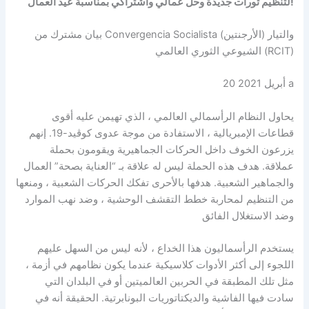
لتنظيم ثورات جديدة وحل عمالي واشتراكي بمناسبة عيد العمال!
بيان مشترك من Convergencia Socialista (الأرجنتين) والتيار
الشيوعي الثوري العالمي (RCIT)
20 أبريل 2021 a
يحاول النظام الرأسمالي العالمي ، الذي تهيمن عليه أقوى
قطاعات الإمبريالية ، الاستفادة من موجة عدوى كوڤيد-19. إنهم
يزرعون الخوف داخل الحركات الجماهيرية ويقومون بحملة
عملاقة. هدف هذه الحملة ليس له علاقة بـ “العناية بصحة” العمال
والجماهير الشعبية. هدفها بالأحرى تفکك الحرکات الشعبية ، ومنعها
من التنظيم لمحاربة خطط التقشف الوحشية ، وضد نهب الموارد
وضد الاستغلال الفائق
يستخدم الرأسماليون هذا الخداع ، لأنه ليس من السهل عليهم
اللجوء إلى أكثر الأدوات كلاسيكية عندما يكون نظامهم في أزمة ،
مثل تلك المطبقة في الحربين العالميتين أو في البلدان التي
سادت فيها الفاشية والديكتاتوريات البونابرتية. الحقيقة أنه في