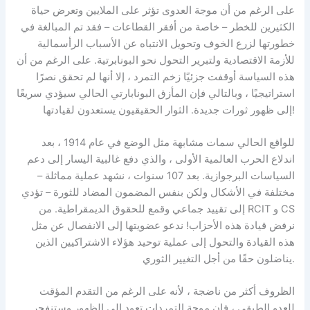
على الرغم من أن موجة العدوى تؤثر على الملايين وتعرض حياة
الكثيرين للخطر – خاصة من أفقر القطاعات – فقد تم المبالغة في
خطورتها لزرع الخوف وتحويل الانتباه عن الأسباب الرأسمالية
للأزمة الاقتصادية ولتبرير التحول نحو البونابرتية. على الرغم من أن
هذه السياسة أوقفت جزئيًا زخم التمرد ، إلا أنها لم تحقق نصرًا
استراتيجيًا ، وبالتالي فإن المأزق البونابارتي الحالي سيؤدي سريعًا
إلى ظهور ثورات جديدة. الثوار الحقيقيون يستعدون لقيادتها!
للواقع الحالي سمات مشابهة مثل الوضع في عام 1914 ، بعد
اندلاع الحرب العالمية الأولى ، والذي دفع غالبية اليسار إلى دعم
السياسات البرجوازية. بعد 107 سنوات ، نشهد عملية مماثلة –
مختلفة في الأشكال ولكن بنفس المضمون المضاد للثورة – تؤدي
إلى تقييد جماعي وقمع للحقوق الديمقراطية. من RCIT و CS
نرفض قيادة هذه الأحزاب! ندعو عضويتها إلى الانفصال عن مثل
هذه القيادة والتحول إلى عملية توحيد هؤلاء الاشتراكيين الذين
يناضلون حقًا من أجل التغيير الثوري.
الظروف أكثر من ناضجة ، لأنه على الرغم من التقدم المؤقت
للعدو الطبقي ، فإن موجة التمردات تعود إلى الظهور وستنفجر