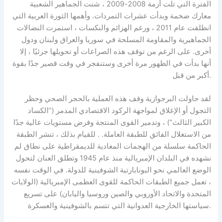
الفترة التي تلت أزمة 2008-2009 ، شنت الجماهير الشعبية
معارك ضخمة وبدأت عشرات التمردات. وأهمها الثورة العربية التي
انطلقت عام 2011 ، ورغم الهزائم والنكسات ، استمرت النضالات
الجماهيرية والمقاومة المسلحة في سوريا والعراق ولبنان ودول
أخرى. على الرغم من توقف هذه الصراعات أو تحويلها جزئيًا ، إلا
أنها بدأت في الظهور مرة أخرى وستنفجر في وقت قصير جدًا بقوة
أكبر من قبل.
لقد حاولت البرجوازية وقف هذه العملية بالحجر الصحي وحظر
التجول أو الإغلاق لمواجهة الركود الاقتصادي المدمر (“الكساد
الكبير الثالث”) ، وتدمير القوى المنتجة وفرض مستويات عالية جدًا
من الاستغلال الفائق للطبقة العاملة. . للقيام بذلك ، تنشر الطبقة
الحاكمة سلسلة من الهجمات المعادية للديمقراطية على نطاق لم
نشهده في البلدان الإمبريالية منذ عام 1945 وتطلق العنان لتحول
الوضع العالمي نحو البونابارتية الشوفينية للدولة. في الوقت نفسه
، تعمل جميع الطبقات الحاكمة للقوى العظمى الإمبريالية (الولايات
المتحدة والاتحاد الأوروبي والصين وروسيا واليابان) على تسريع
سياستها الخارجية العدوانية التي تتسم بالشوفينية والعسكرة.