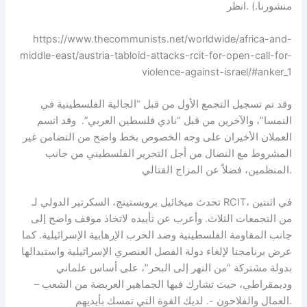
منشورنا.) .انظر
https://www.thecommunists.net/worldwide/africa-and-
middle-east/austria-tabloid-attacks-rcit-for-open-call-for-
violence-against-israel/#anker_1
وقد تم تسجيل التجمع الأول من قبل “الجالية الفلسطينية في
النمسا”، والآخرين من قبل “نادي فلسطين العربي”. وقد اتسم
العملان الأخيران على وجه الخصوص بخط واضح من التضامن غير
المشروط مع النضال من أجل التحرير الفلسطيني من جانب
المنظمين، فضلاً عن المزاج القتالي.
تحدث ميخائيل بروبستينج، السكرتير الدولي لـ RCIT، في اثنتين
من التجمعات الثلاث. وأعرب عن تأييده لاتخاذ موقف واضح إلى
جانب المقاومة الفلسطينية وضد الحرب الإرهابية الإسرائيلية. كما
عرض برنامجنا لإلغاء دولة الفصل العنصري الإسرائيلية واستبدالها
بدولة مشتركة “من النهر إلى البحر”، على أساس علماني
وديمقراطي، حيث تشارك فيها الجماهير العريضة من الشعب –
العمال والفلاحون -. لديك القوة التي تمسك بأيديهم.