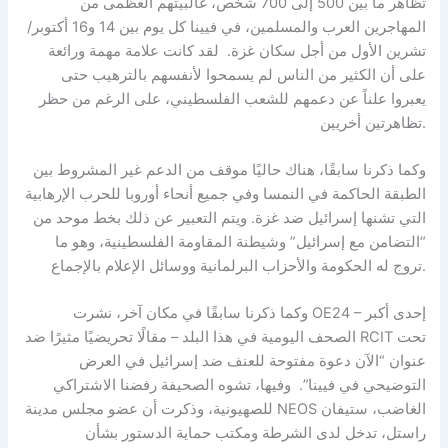
تظاهر ما بين 500 إلى 700 شخص، غالبيتهم العظمى من
المهاجرين العرب والمسلمين، في فيينا كل يوم بين 14 و16 أكتوبر/
تشرين الأول من أجل سكان غزة. لقد كانت علامة مهمة ورائعة
على أن الكثير من الناس لم يسمحوا لأنفسهم بالترهيب حتى
يعبروا علناً عن دعمهم للشعب الفلسطيني، على الرغم من حظر
تظاهرتين أخريين.
وكما ذكرنا سابقًا، هناك حاليًا موقف من الدعم غير المشروط بين
الطبقة الحاكمة في النمسا وفي جميع أنحاء أوروبا للحرب الإرهابية
التي تشنها إسرائيل ضد غزة. ويتم التعبير عن ذلك بخط موحد من
“التضامن مع إسرائيل” وشيطنة المقاومة الفلسطينية، وهو ما
تروج له الحكومة والأحزاب البرلمانية ووسائل الإعلام بالإجماع.
وكما ذكرنا سابقًا في مكان آخر، نشرت OE24 – إحدى أكبر
الصحف اليومية في هذا البلد – مقالًا تحريضيًا مثيرًا ضد RCIT تحت
عنوان “الآن دعوة مفتوحة للعنف ضد إسرائيل في العرض
التوضيحي في فيينا”. وفيها، تشوه الصحيفة رفضنا الاشتراكي
للصهيونية، وذكرت أن عضو مجلس مدينة NEOS الغاضب، ستيفان
راستل، تدخل لدى الشرطة ومكتب حماية الدستور بشأن