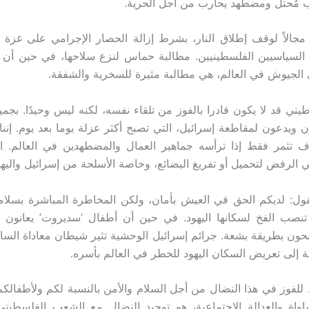
ب مُحتل ومضطهد يحارب من أجل الحرية.
مجالاً لوقف إطلاق النار، بشرط إزالة الحصار الإجرامي على غزة
 السياسيين الفلسطينيين. مطالبة حماس لنزع سلاحها، في حين أن إ
الجيوش في العالم، هي مطالبة مثيرة للسخرية والشفقة.
ني قد لا يكون قادرا بالفوز من تلقاء نفسه، لكنه ليس وحيدًا. بجميع 
 ويدعون لمقاطعة إسرائيل، التي تصبح أكثر عزلة يوما بعد يوم. إننا
 تثمر فقط إذا ترأسه جماهير العمال والمضطهدين في العالم. الط
ي الرفض لتحميل أو تفريغ البضائع، وخاصة الأسلحة من إسرائيل واليها
نقول: لديكم الحق في العيش بأمان، ولكن المخاطرة المباشرة بسلا
 تنصب الفخ لسكانها اليهود. في حين أن أطفال ‘سديروت’ يعانون م
حون بطريقة بشعة. جرائم إسرائيل الوحشية تثير شيطان معاداة الس
ة إلى تعريض السكان اليهود للخطر في العالم بأسره.
 للفوز في هذا النضال من أجل السلام والأمن بالنسبة لكم ولأطفالك
واة والعدالة الاجتماعية، هو توحيد النضال مع الشعب الفلسطيني 