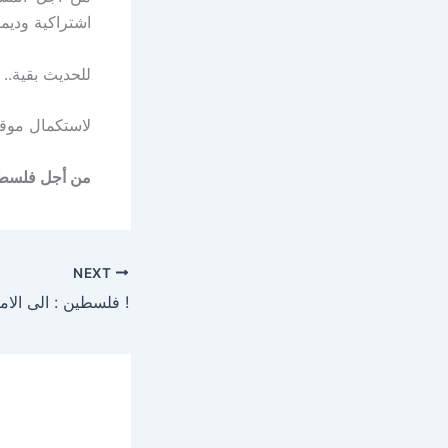
اشتراكية وديمق
للحديث بقية..
لاستكمال موقفنا: isleague.com
من أجل فلسطي
NEXT
فلسطين : الى الامام نحو انتفاضة ثالثة !