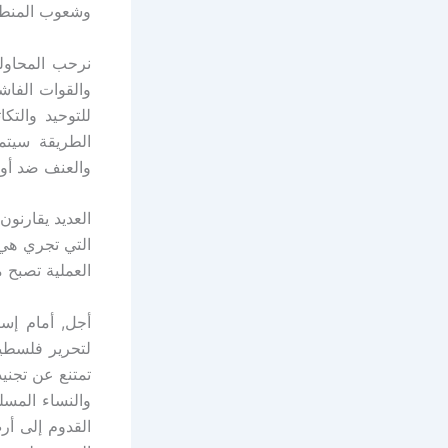
وشعوب المنطقة
نرحب المحاولة
والقوات الفاش
للتوحيد والت
الطريقة سيتم
والعنف ضد أول
العديد يقارنون
التي تجري هي 
العملية تصبح 
أجل, أمام إس
لتحرير فلسطين
تمتنع عن تجني
والنساء المسل
القدوم إلى أر