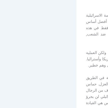
 الاسرائيلية
ح. أفضل أساس
وفقط في هذه
ب ضد الشعب,
 ولكن العملية
ا وأستراليا.
ى وهم خطير.
ة في الطريق
 العزل. حماس
اف من الرجال
ئيلي لن يجرؤ
س هي القيادة