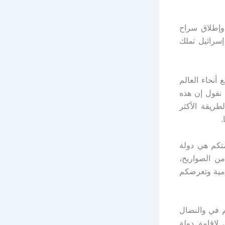
 وإطلاق سراح
سرائيل تملك
أنحاء العالم
 نقول إن هذه
ريقة الأكثر
.
متكم هي دولة
ن الصواريخ،
امية وتعرضكم
م في والنضال
لإقامة دولة