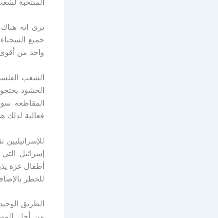
المنتخبة لشع
نرى انه هناك 
جميع السجناء
واحد من أقوى 
الشعب الفلسطي
الحشود يحتجون
المقاطعة سوف
فعالية لذلك ه
للإسرائيليين 
إسرائيل التي
أطفال غزة يذب
للخطر بالإضاف
الطريق الوحيد
من أجل المسا