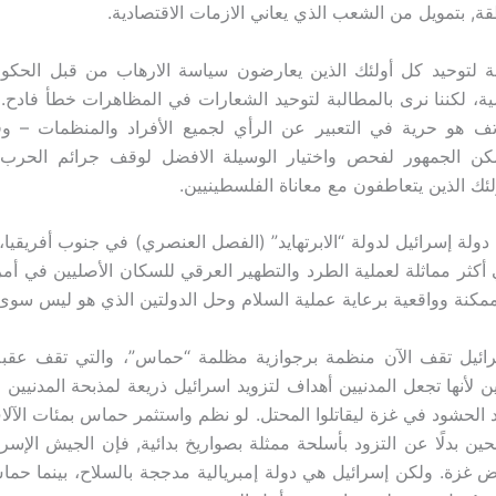
, بتمويل من الشعب الذي يعاني الازمات الاقتصادية.
 لتوحيد كل أولئك الذين يعارضون سياسة الارهاب من قبل الحكومة
ية، لكننا نرى بالمطالبة لتوحيد الشعارات في المظاهرات خطأ فاد
كاتف هو حرية في التعبير عن الرأي لجميع الأفراد والمنظمات – 
كن الجمهور لفحص واختيار الوسيلة الافضل لوقف جرائم الحر
ئك الذين يتعاطفون مع معاناة الفلسطينيين.
 دولة إسرائيل لدولة “الابرتهايد” (الفصل العنصري) في جنوب أفريقيا،
أكثر مماثلة لعملية الطرد والتطهير العرقي للسكان الأصليين في أمريك
ممكنة وواقعية برعاية عملية السلام وحل الدولتين الذي هو ليس سو
رائيل تقف الآن منظمة برجوازية مظلمة “حماس”، والتي تقف عقب
 لأنها تجعل المدنيين أهداف لتزويد اسرائيل ذريعة لمذبحة المدنيين
د الحشود في غزة ليقاتلوا المحتل. لو نظم واستثمر حماس بمئات الآل
حين بدلًا عن التزود بأسلحة ممثلة بصواريخ بدائية, فإن الجيش الإسرا
ض غزة. ولكن إسرائيل هي دولة إمبريالية مدججة بالسلاح، بينما حما