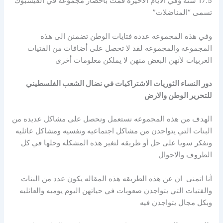
17.5 سنه وفي الايام الاخيره قمت بأحضار مجموعه في الفيسبوك
تسمى “المناضلات”
وفي هذه المجموعه عدده فتايات الوطن تضمنن الى هذه
المجموعه والمجموعه لقد لا تحصل على أضافات من الفتيات
العربيات لأنهن البعض منهن لا يملكن معلومات أخرى
دور النساء الثوريات الاشتراكيات في نضال الشعب الفلسطيني
للتحرير الوطن والارض
الهدف من هذه المجموعه نستعمل ونحصل على مشاكل عديده من
البنات التي يتواجدن من مشاكل اجتماعيه ونفسيه ومشاكل عائليه
ونفكر سويا على حل أو طريقه لتغير هذه المشكله وحلها في كل
الظروف والاحوال
أنا اتمنى ان عن هذه الطريقه هذه المقاله يكون عدد من البنات
والفتيات التي يتواجدن صعوبات في حياتهن اليوم يوميه والعائليه
وبكل مجال يتواجدن فيه