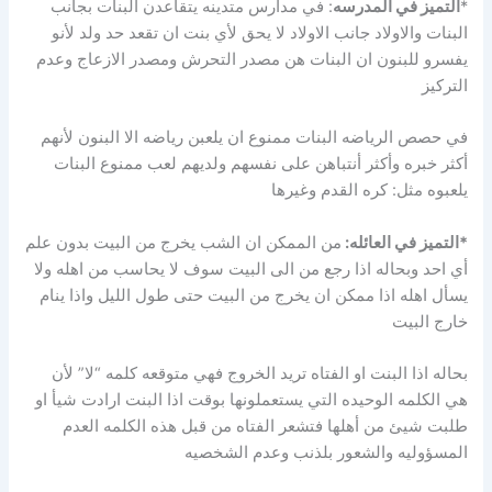
*
التميز في المدرسه
: في مدارس متدينه يتقاعدن البنات بجانب
البنات والاولاد جانب الاولاد لا يحق لأي بنت ان تقعد حد ولد لأنو
يفسرو للبنون ان البنات هن مصدر التحرش ومصدر الازعاج وعدم
التركيز
في حصص الرياضه البنات ممنوع ان يلعبن رياضه الا البنون لأنهم
أكثر خبره وأكثر أنتباهن على نفسهم ولديهم لعب ممنوع البنات
يلعبوه مثل: كره القدم وغيرها
*
التميز في العائله:
من الممكن ان الشب يخرج من البيت بدون علم
أي احد وبحاله اذا رجع من الى البيت سوف لا يحاسب من اهله ولا
يسأل اهله اذا ممكن ان يخرج من البيت حتى طول الليل واذا ينام
خارج البيت
بحاله اذا البنت او الفتاه تريد الخروج فهي متوقعه كلمه “لا” لأن
هي الكلمه الوحيده التي يستعملونها بوقت اذا البنت ارادت شيأ او
طلبت شيئ من أهلها فتشعر الفتاه من قبل هذه الكلمه العدم
المسؤوليه والشعور بلذنب وعدم الشخصيه