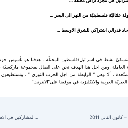
سرائيل هي مجرّد أراض محتلّة …
ة عمّاليّة فلسطينيّة من النهر الى البحر …
ّحاد فدرالي اشتراكي للشرق الاوسط …
تسكيّ نشط في اسرائيل/فلسطين المحتلّة . هدفنا هو تأسيس حز
 العاملة .ومن اجل هذا الهدف نحن على اتّصال بمجموعة ماركسيّة دعائ
لمتّحدة ، ألا وهي ” الرابطة من اجل الحزب الثوري ” . وتستطيعو
العبريّة العربية والانكليزية في موقعنا على”الانترنت”
أدينوا اسرائيل على جريمة القتل الّتي ارتكبتها بحقّ المشاركين في الاسطول ! – ايار 2010