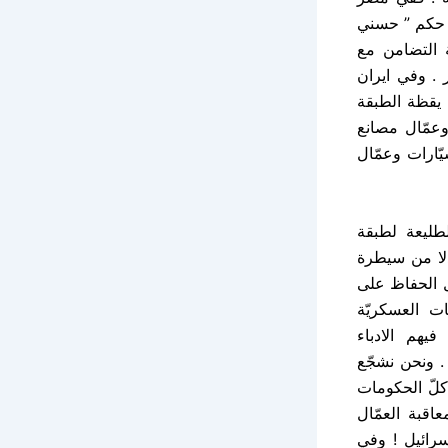
 حكم ” حسني
 التضامن مع
 . وفي ايران
 يقظة الطبقة
وعمّال مصانع
ّارات وعمّال
لطليعة لطبقة
دلا من سيطرة
يل الحفاظ على
ات العسكريّة
يهم الادباء
 . ونحن نشجّع
لّ الحكومات
اقبة العمّال
اسرائيل ! وفي