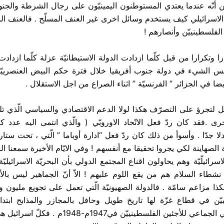
أنّه عندما يعتدي المستوطنون اليمينيّون على رجال الشرطة والجنود ا
اسرائيلي كيف يستخدم وسائل اخرى غير العنف المسلّح . فالعنف ا
لفلسطينييّن وأنصارهم !
را وتكرارا من قبل كلّما ازدادت الدولة الاستيطانيّة عزلة كلّما ازدادت
س الشيء في دولة جنوب أفريقيا خلال فترة حكم البيض العنصرييّن 
 في الجزائر ” الفرنسيّة ” اثناء الصراع من اجل الاستقلال .
ل لتجرؤ على التصرّف هكذا لولا الدعم الاقتصادي والسياسي الّذي تل
لأخرى .فقد كان ردّ فعل الاتّحاد الاوروبّي ( والّذي انتمى اليه عدد 
لا جدّا . وأسوأ من ذلك كان ردّ فعل “ادارة أوباما ” الّتي ، تحت ستار 
ة الصهاينة لكي يجروا تحقيقا مع أنفسهم ! وفي الايّام الأخيرة سمعنا ا
اسرائيلّيّة وهم يحاولون اقناع المجتمع الدولي بأن البحريّة الاسرائيليّ
 نشطاء السلام هم من يقع اللوم عليهم ! الاّ أنّ الجماهير ليس بال
كذا مزاعم سامّة . فالدولة الصهيونيّة الّتي تعمل على تجويع مليون 
ّن في قطاع غزّة لها تاريخ طويل وحافل بالمجازر والمذابح ابتد
التطهير العرقي الجماعي للأجئين الفلسطينييّن في1947