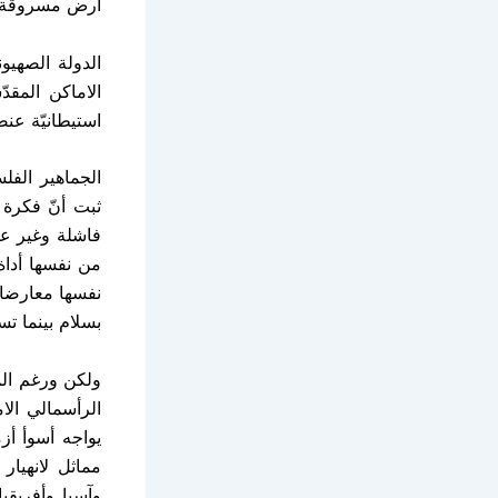
أرض مسروقة . و
الدولة الصهيو
الاماكن المقد
استيطانيّة عنصر
الجماهير الفل
ثبت أنّ فكرة 
فاشلة وغير عم
من نفسها أداة 
نفسها معارضا ث
بسلام بينما ت
ولكن ورغم المع
الرأسمالي الا
يواجه أسوأ أزم
مماثل لانهيار 
وآسيا وأفريقي