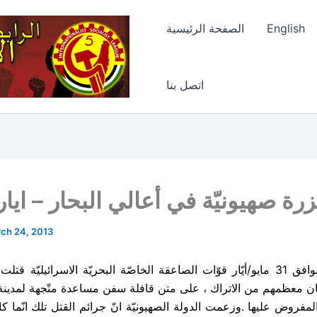
English
الصفحة الرئيسية
اتصل بنا
ة صهيونيّة في أعالي البحار – ايار 010
ch 24, 2013
يوم الاثنين الموافق 31 مايو/أيّار قوّات الصاعقة الخاصّة البحريّة الاسرائيليّة
كان معظمهم من الاتراك ، على متن قافلة سفن مساعدة متّجهة لمدينة
مفروض عليها .وزعمت الدولة الصهيونيّة انّ جرائم القتل تلك انّما ك