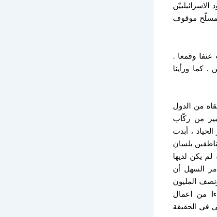
لاسرائيلييّن
لمسلّح موقوف
 عنفا وقمعا .
. كما ورأينا
قاه من الدول
كبير من ركّاب
الحياد ، أبدت
لناطقين بلسان
ة لم يكن لديها
أمر السهل أن
ونصف المليون
اءا من اعمال
م-1948م . فكلّ اسرائيل هي في الحقيقة