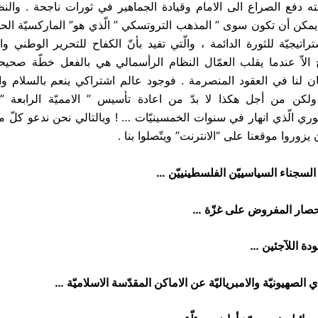
ته دفع الصراع الى الامام وقيادة الجماهير في ثورات ناجحة . والنظ
يمكن أن تكون سوى ” المذهب التروتسكي ” الّذي هو” الماركسيّة الحدي
اتيجيّة للثورة الدائمة ، والّتي تفيد بأنّ الكفاح للتحرير الوطني وال
 الاّ عندما يقلب العمّال النظام الرأسمالي هي بالفعل خطّة صحي
ن لنا في العقود المنصرمة . فوجود عالم اشتراكي ينعم بالسلام وا
ولكن من أجل هكذا لا بدّ من اعادة تأسيس ” الامميّة الرابعة 
وري الّذي انهار في سنوات الخمسينيّات … ! وبالتالي نحن ندعو كلّ م
يزوروا موقعنا على “الانترنت” ويتّصلوا بنا .
 السجناء السياسييّن الفلسطينييّن …
حصار المفروض على غزّة …
دة اللآجئين …
ي الصهيونيّة والامبرياليّة عن الاماكن المقدّسة الاسلاميّة …