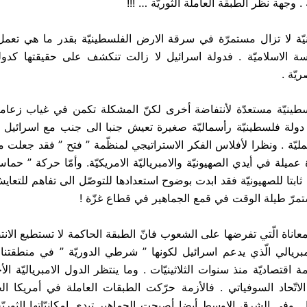
جهة نظر الطبقة العاملة الثوريّة … !!!
نيّة لا تزال مستمرّة في سرقة الارض الفلسطينيّة بقدر ما هي تع
ّسة الاسلاميّة . فدولة اسرائيل لا زالت تنكشف على حقيقتها كد
يّة .
سطينيّة مستعدّة لأنتفاضة أخرى لكنّ المشكلة تكمن في غياب زعامة 
دولة فلسطينيّة رأسماليّة صغيرة تعيش جنبا الى جنب مع اسرائيل ا
ليّة . ونظرا لأفلاس الفكر الاستراتيجي لمنظّمة ” فتح ” فقد جعلت من
عميلة في أيدي الصهيونيّة والامبرياليّة الامريكيّة. وأمّا حركة ” حماس
ابتا للصهيونيّة فقد ابدت بوضوح استعدادها للتوصّل الى تفاهم للتعا
ستمرّ طيلة الوقت في قمع الجماهير في قطاع غزّة !
اناة الّتي تفرضها على الشعوب فانّ الطبقة الحاكمة لا تستطيع الانت
مبريالي الّذي يدعم اسرائيل لكونها ” شرطي الدوريّة ” في منطقتنا ال
ة اقتصاديّة منذ سنوات الثلاثينيّات . وما ينتظر الدول الامبرياليّة الأ
الاتّحاد السوفياتي . فالأزمة حرّكت الطبقات العاملة في أمريكا الجن
ا . وفي الشرق الاوسط أيضا أصبحت الجماهير تبدي امكانيّاتها الثوري