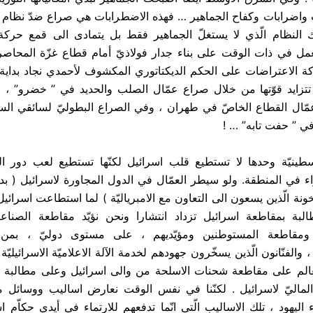
 واضرابات وكفاح الجماهير … فهذه الاضطرابات هي صراع ضدّ نظام
ك النظام الّذي لا يستغلّ الجماهير فقط بل يتمادى الى قمع حركة
يعمل في ذات الوقت على بناء جدار فولاذيّ أمام قطاع غزّة المحاصر
ة الاعتراضات على الحكم الديكتاتوري المكشوف لأحمدي نجاد بداية
ي تتزايد قوّتها من خلال صراع عمّال الصلب والحديد في ” خضرو” ، 
عمّال القطاع الخاصّ في طهران ، وفي الصراع البطوليّ لسائقي السي
ي ” حفت تابه” … !
سطينيّة وحدها لا تستطيع قلب اسرائيل لكنّها تستطيع لعب دور ا
راء في المنطقة. ولو سيطر العمّال في الدول المجاورة لاسرائيل ( ب
لخونة الّذين يسعون الى التعاون مع الامبرياليّة ) لما استطاعت اسرائ
طالبة بمقاطعة اسرائيل تزداد انتشارا ونحن نؤيّد مقاطعة الصناع
 ، ومقاطعة المستوطنين ومؤيّديهم ، على مستوى دوليّ ، بمن ف
والفنّانون الّذين يسخّرون جهودهم لخدمة الآلة الاعلاميّة الاسرائيليّة
لعالم على مقاطعة شحنات الاسلحة من والى اسرائيل وعلى مطالبة ك
ماليّ لاسرائيل . لكنّنا في نفس الوقت نعارض اساليب ووسائل مع
ء اليهود ، تلك الاساليب الّتي انّما تدفعهم للارتماء في أيدي حكاّم 