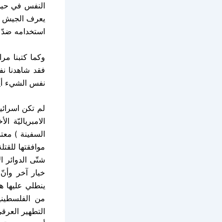
النفس في حين 
يعرف الجيش ال
استخدامه ضدّ ا
وكما كتبنا مرا
فقد شاهدنا نف
نفس الشيء أيضا
لم تكن اسرائي
الامبرياليّة ا
السفينة ) معتد
موافقتها للقتل
شتّى الدوائر ال
خيار آخر وأنّ
ينطلي عليها ه
من الفلسطينيي