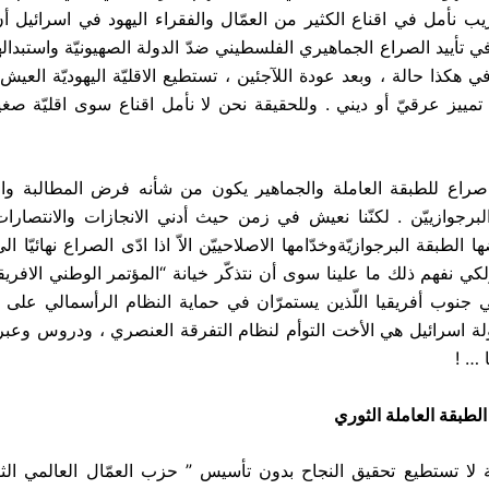
يب نأمل في اقناع الكثير من العمّال والفقراء اليهود في اسرائيل أن
 تأييد الصراع الجماهيري الفلسطيني ضدّ الدولة الصهيونيّة واستبداله
ي هكذا حالة ، وبعد عودة اللآجئين ، تستطيع الاقليّة اليهوديّة العي
 تمييز عرقيّ أو ديني . وللحقيقة نحن لا نأمل اقناع سوى اقليّة صغي
 صراع للطبقة العاملة والجماهير يكون من شأنه فرض المطالبة وال
لبرجوازييّن . لكنّنا نعيش في زمن حيث أدني الانجازات والانتصارات 
ا الطبقة البرجوازيّةوخدّامها الاصلاحييّن الاّ اذا ادّى الصراع نهائيّا 
لكي نفهم ذلك ما علينا سوى أن نتذكّر خيانة “المؤتمر الوطني الافري
جنوب أفريقيا اللّذين يستمرّان في حماية النظام الرأسمالي على
ولة اسرائيل هي الأخت التوأم لنظام التفرقة العنصري ، ودروس وعبر
 … !
طبقة العاملة الثوري
ة لا تستطيع تحقيق النجاح بدون تأسيس ” حزب العمّال العالمي الث