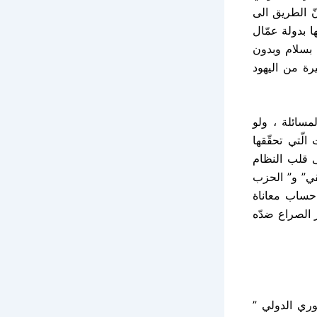
ّ الطريق الى
ا بدولة عمّال
ش بسلام وبدون
رة من اليهود
مسائلة ، ولو
الّتي تحقّقها
الى قلب النظام
قي” و” الحزب
 حساب معاناة
 الصراع ضدّه
وري الدولي ”