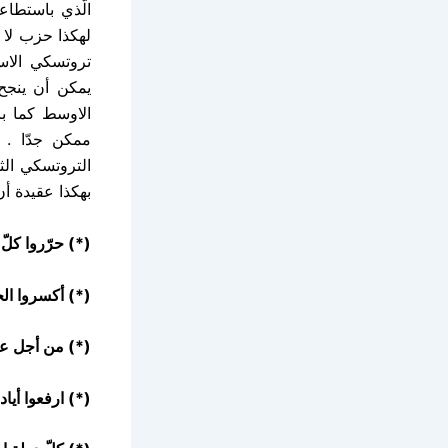
الّذي باستطاع
لهكذا حزب لا 
تروتسكي الاستر
يمكن أن ينجح
الاوسط كما با
ممكن جدّا . 
التروتسكي الث
بهكذا عقيدة أن 
(*) حرّروا كلّ
(*) أكسروا ال
(*) من أجل عو
(*) ارفعوا أياد