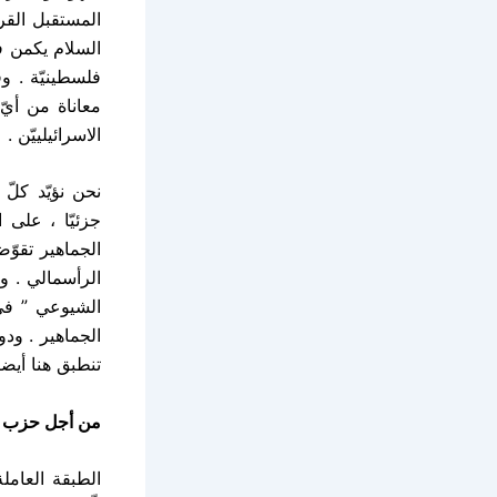
المستقبل القر
السلام يكمن في
فلسطينيّة . وف
معاناة من أيّ
الاسرائيلييّن .
نحن نؤيّد كلّ
جزئيّا ، على ا
الجماهير تقوّضه
الرأسمالي . و
الشيوعي ” في 
الجماهير . ود
تنطبق هنا أيضا
من أجل حزب ال
الطبقة العامل