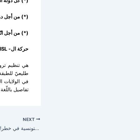
(*) كلّ دولة ا
(*) من أجل دول
(*) من أجل ات
حركة ال- ISL
هي تنظيم ترو
طليعيّ للطبقة
في الولايات ا
تفاصيل باللّغة 
NEXT
الثورة التونسية في خطر! – كانون الثاني 2011