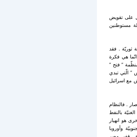
مل على تقويض
ولة مستوطنين
ثوريّة . فقد
نّما هي فكرة
ظّمة ” فتح ”
 ” الّتي تبدي
يش مع اسرائيل
صار . فالنظام
غنيّة بالنفط
خرى هو انهيار
وبيّة وأوروبا
ّة . ففي مصر