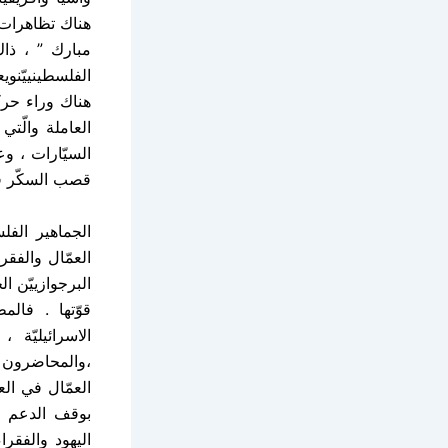
هناك تظاهرات
مبارك ” ، ذا
الفلسطينييّنو
هناك وراء حرك
العاملة والّت
السيّارات ، و
قصب السكّر ف
الجماهير الفل
العمّال والفق
البرجوازييّن ا
قوّتها . فالم
الاسرائيليّة
،والمحاضرون ، 
العمّال في ا
بوقف الدعم ال
اليهود والفقرا