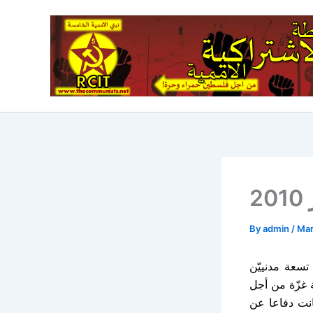
Skip
to
content
2
By
admin
/
Mar
 قتلت تسعة مدنييّن
 غزّة من أجل
انت دفاعا عن