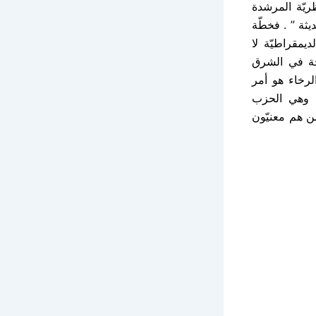
ريّة المرشدة
ثة ” . فخطّة
ديمقراطيّة لا
حة في الشرق
لرخاء هو أمر
” وهي الحزب
ن هم معنيّون