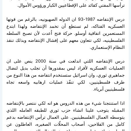
ترأسها المفتي كقائد على الإقطاعيين الكبار ورؤوس الأموال.
درس الإنتفاضه 1987-93 ان الدوله الصهيونيه، بالرغم من قوتها
العسكريه الفتاكه، لم تستطع أن تخمد الإنتفاضه ولهذا ابتدع
المستعمرين اتفاقية أوسلو. حركة فتح اُعدت لأن تصبح السلطه
الفلسطينيه، لكي تتعاون معهم على إفشال الإنتفاضه وبذلك تنقذ
النظام الإستعماري.
درس الإنتفاضه اللتي اندلعت في سنة 2000 ينص على ان
العمليات العسكريه لأفراد ليس بمقدورها أن تجلب بديل لنضال
جماهيري ثوري، وان اسرائيل ستستخدم انتفاضه من هذا النوع من
طرف فلسطينيين، لكي تنفّذ عمليات ارهابيه واسعه تجاه
فلسطينيين أبرياء.
اذا استنتجنا شيء من هذه الدروس هو انه لكي ننتصر بالإنتفاضه
المقبله يتوجب علينا انشاء حزب ثوري للطبقه العامله اللذي
يتوسطه العمال الفلسطينيين. على العمال ترأس الإنتفاضه بدعم
كامل من الفلاحين، أصحاب المحلّات الصغيره، العاطلون عن