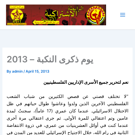
Skip
to
content
يوم ذكرى النكبة – 2013
By
admin
/
April 15, 2013
نعم لتحرير جميع الأسرى الإداريين الفلسطينيين
“لا تختلف قصتي عن قصص الكثيرين من شباب الشعب
الفلسطيني الآخرين الذين ولدوا وعاشوا طوال حياتهم في ظل
الاحتلال الاسرائيلي. عندما كان عمري (17 عاماً)، سجنتُ لمدة
عامين وتم اعتقالي للمرة الأولى. ثم جرى اعتقالي مرة أخرى
عندما كنت في أوائل العشرينيات من عمري، في ذروة الانتفاضة
الثانية في رام الله، خلال الاجتياح الإسرائيلي للعديد من المدن في