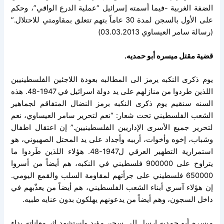
الضفة الغربية -فيما أسمته إسرائيل “عملية الدرع الواقي”، وحكم
على الأول بالسجن لمدة 30 عاماً بتهم تتعلق بمقاومتي للاحتلال.”
(رسالة سامر العيساوي 03.03.2013)
قضية مقتل ميسره أبو حمديه.
يوم ذكرى النكبه يرمز الى المطالبه بعودة اللاجئين الفلسطينيين
اللذين طردوا من منازلهم على يد دولة اسرائيل في 1947-48. هذه
السنه سنقيم يوم ذكرى النكبه برمز النضال المتفاقم لجماهير
الشعب الفلسطيني تحت شعار: “نعم لتحرير سامر العيساوي، نعم
لتحرير جميع الأسرى الإداريين الفلسطينيين.” إن اعتقال اطفال
وشباب، إخوه وأخوات، أرببه وأجداد على يد المحتل الصهيوني، هو
استمرارية التطهير العرقي ل1947-48. هؤلاء اللذين طَردوا ما
يتراوح على 900000 فلسطيني في النكبه، هم أيضاً من أسروا
650000 فلسطيني على جرأتهم لمقاومة السلب والقمع اليومي.
إن هؤلاء آسري أبناء الشعب الفلسطيني، هم أيضاً من يعذّبهم في
داخل السجون، وهم أيضاً من يدعونهم يهلكون بدون عنايه طبيه.
ميسره أبو حمديه ارسل الى سجن مؤبد واستشهد اثر معاناته بداء