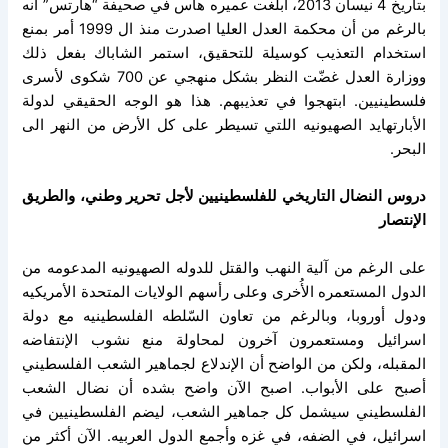
بتاريخ 4 نيسان 2013، أبلغت عميره هاس في صحيفة “هآرتس” أنه
بالرغم من أن محكمة العدل العليا اصدرت منذ ال 1999 أمر بمنع
استخدام التعذيب كوسيلة للتحقيق، استمر الشاباك بفعل ذلك
ووزارة العدل غضّت النظر بشكل منهجي عن 700 شكوى لأسرى
فلسطينيين. ابتهجوا في تعذيبهم. هذا هو الوجه الحقيقي لدولة
الأبارتهايد الصهيونيه اللتي تسيطر على كل الأرض من النهر الى
البحر.
دروس النضال التاريخي للفلسطينيين لأجل تحرير وطني، والطريق
الإنتصار
على الرغم من آلية النهب والقتل للدوله الصهيونيه المدعومه من
الدول المستعمره الأُخرى وعلى رأسهم الولايات المتحدة الأمريكيه
ودول أوروبا، وبالرغم من تعاون السّلطه الفلسطينيه مع دولة
اسرائيل ومستعمرون آخرون لمحاولة منع نشوب الإنتفاضه
المقبله، ولكن من الواضح أن الإندلاع لجماهير الشعب الفلسطيني
أصبح على الأبواب. اصبح الآن واضح بشده أن نضال الشعب
الفلسطيني سيشمل كل جماهير الشعب، ليضم الفلسطينيين في
اسرائيل، في الضفه، في غزه وأجمع الدول العربيه. الآن أكثر من