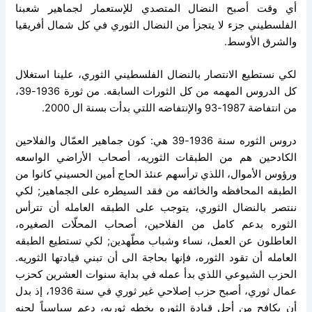
أي وقت أصبح النضال المتصدي للإستعمار لجماهير شعبنا
الفلسطيني جزء لا يتجزأ من النضال الثوري في كل شمال أفريقيا
والشرق الأوسط.
لكي نستطيع الانتصار بالنضال الفلسطيني الثوري، علينا استغلال
كل الدروس المهمه من كل الثورات السابقه. من ثورة 1936-39،
من انتفاضة 1987-93 والإنتفاضه اللتي بدأت بسنة ال 2000.
دروس الثوره سنة 1936-39 هي: كون جماهير العمّال والفلاحين
الكادحين هم من الطبقات الثوريه، أصحاب الأراضي الواسعه
ورؤوس الأموال، اللذي ترأسهم عنئذ الحاج أمين الحسيني كانوا من
الطبقه المحافظه والخائفه من فقد السيطره على الجماهير; لكي
ننتصر بالنضال الثوري، يتوجب على الطبقه العامله أن تترأس
الثوره بدعم كامل من الفلاحين، أصحاب المحلّات الصغيره،
العاطلون عن العمل، نساء وشباب مطّهدين; لكي تستطيع الطبقه
العامله أن تقود الثوره، فإنها بحاجة الى أن تبني قيادتها الثوريه.
الحزب الشيوعي اللذي بدأ عمله في بداية سنوات العشرين كحزب
عمال ثوري، أصبح حزب إصلاحي غير ثوري في سنة 1936، إذ بدل
أن يكافح من أجل قيادة الثوره بخطه ثوريه، دعم سياسياً لجنه