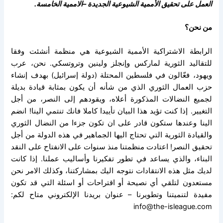
العمل على تحقيق الأممية الشيوعية الجديدة –الاممية الخامسة.
من نحن؟
الرابطة الاشتراكية الأممية الشيوعية هي منظمة أنشئت وفقا
للتقاليد الثورية لماركس وإنجلز ولينين وتروتسكي. نحن، عرب
ويهود، فعّالون في فلسطين المحتلة (دولة إسرائيل) بهدف إنشاء
حزب العمال الثوري الذي من شأنه أن يكون بمثابة قيادة بديلة
لجميع النضالات المذكورة أعلاه، ويقودهم إلى النصر، من أجل
التغيير. إذا كنت تؤيد هذا البيان تأييدا كاملا فانك تنتمي الينا! انضم
الينا وعندها ستكون قادر على ان تكون جزءا من النضال الثوري
والقيادة الثورية التي تحتاج اليها الجماهير في هذه الدولة من أجل
تحقيق النصر! اعتادت منظمتنا منذ سنوات على الانفتاح على النقد
البناء، والذي يساعد في تطور تفكيرنا وأساليب عملنا. إذا كانت
لديك مثل هذه الانتقادات نتوجه اليك بمشاركتنا، وكذلك الامر نحن
مستعدون لتلقي أي نصيحة أو اقتراحات أو اسئلة التي قد تكون
مفيدة لتنميتنا وتطويرنا – عنوان بريدنا الإلكتروني متاح لكم:
info@the-isleague.com