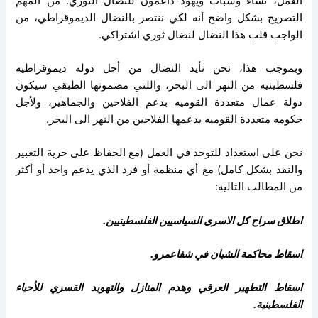
العمل، نساء وشباب ويهود داعمون للنضال الثوري. من المهم
التصريح بشكل واضح أنه لكي ننتصر بالنضال الديموقراطي، من
الواجب قلب هذا النضال لنضال ثوري اشتراكي.
وبموجب هذا، نحن نأيد النضال من أجل دوله ديموقراطيه
فلسطينيه من النهر الى البحر، واللتي مضمونها الطبقي سيكون
دولة عمال متعددة القوميه بدعم الفلاحين والجماهير، ولأجل
حكومه متعددة القوميه يدعمها الفلاحين من النهر الى البحر.
نحن على استعداد للتوحد في العمل (مع الحفاظ على حرية التعبير
والنقد بشكل كامل) مع أي منظمة أو فرد الذي يدعم واحد أو أكثر
من المطالب التالية:
اطلاق سراح كل الاسرى السياسيين الفلسطينيين.
اسقاط محاكمة الشبان في شفاعمرو.
اسقاط التطهير العرقي وهدم المنازل والتهويد القسري للأحياء
الفلسطينية.