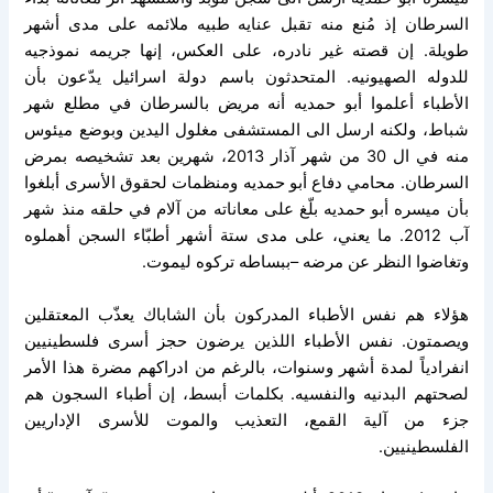
السرطان إذ مُنع منه تقبل عنايه طبيه ملائمه على مدى أشهر
طويلة. إن قصته غير نادره، على العكس، إنها جريمه نموذجيه
للدوله الصهيونيه. المتحدثون باسم دولة اسرائيل يدّعون بأن
الأطباء أعلموا أبو حمديه أنه مريض بالسرطان في مطلع شهر
شباط، ولكنه ارسل الى المستشفى مغلول اليدين وبوضع ميئوس
منه في ال 30 من شهر آذار 2013، شهرين بعد تشخيصه بمرض
السرطان. محامي دفاع أبو حمديه ومنظمات لحقوق الأسرى أبلغوا
بأن ميسره أبو حمديه بلّغ على معاناته من آلام في حلقه منذ شهر
آب 2012. ما يعني، على مدى ستة أشهر أطبّاء السجن أهملوه
وتغاضوا النظر عن مرضه –ببساطه تركوه ليموت.
هؤلاء هم نفس الأطباء المدركون بأن الشاباك يعذّب المعتقلين
ويصمتون. نفس الأطباء اللذين يرضون حجز أسرى فلسطينيين
انفرادياً لمدة أشهر وسنوات، بالرغم من ادراكهم مضرة هذا الأمر
لصحتهم البدنيه والنفسيه. بكلمات أبسط، إن أطباء السجون هم
جزء من آلية القمع، التعذيب والموت للأسرى الإداريين
الفلسطينيين.