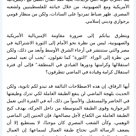
الأمريكية ومع الصهيونية، من خلال خيانته للفلسطينيين ولشعبه
المصري. ظهر ضباط تمردوا على السادات، ولكن من منظار قومي
برجوازي وديني إسلامي.
ويتطرق بيانكم إلى ضرورة مقاومة الإمبريالية الأمريكية
والصهيونية، ليس من نظرة نحو الأمام إلى الثورة الاشتراكية في
مصر والتي ستنتشر في أرجاء الشرق الأوسط وأبعد من ذلك، ولكن
من نظرة إلى الوراء. “الثورة” كما تقولون، “يجب أن تعيد لمصر
استقلالها وكرامتها ودورها القيادي في المنطقة.” فإلى أي فترة
استقلال كرامة وقيادة في الماضي تتطرقون؟
أيها الرفاق، إن هذه الاصطلاحات التالفة قد تبدو لكم ثانوية، ولكن
الحديث بلهجة الماضي لن ينفع الطبقة العاملة لكي تدرك وظيفتها
في الحاضر والمستقبل. والأسوأ من ذلك، أنه في الفترة التي تعمل
البرجوازية وقوى الطبقة المتوسطة من داخل الحركة، بهدف كبح
الطبقة العاملة من الكفاح لأجل مصالحها، فإن الحنين إلى الماضي
الوهمي، وكأن الشعب المصري كان موحدًا، لا يستطيع إلا أن
يضعف الرسالة التي تحتاج طبقة العمال لسماعها: إن العمال