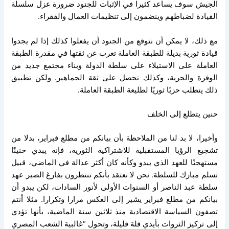
الجيش سوف يساعد كثيرا في الإثبات للجنود ضرورة عزل سلسلة
القيادة لضباطهم وينضمون إلى تنظيمات العمال والفقراء.
مع ذلك، لا يمكن أن نتوقع من الجنود أن يفعلوا كذلك إذا لم يجدوا
قيادة ثورية بديلة للطبقة العاملة تعرب عن ثقتها في مقدرة الطبقة
العاملة على الاستيلاء على سلطة الدولة وبناء مجتمع جديد من
الوفرة والحرية، وكذلك تحصل على ثقة الجماهير. ولكن تطبيق
ذلك يتطلب حزبًا ثوريًا لطليعة الطبقة العاملة.
حنين يتطلع إلى الخلف
وأخيرا، لا بد لنا من الملاحظة بأن بيانكم من مطلع فبراير، بدلا من
تشجيع الرؤيا المستقبلية للاشتراكية الثورية، فإنه يبدي حنينًا
مستهجنًا للعهد الذي يبدو وكأنه كان أكثر عدالة في الماضي، قبيل
تسلم مبارك للسلطة. نحن لا نعتقد بأنكم تنتظرون بفارغ الصبر عهد
سلطة عبد الناصر أو السنوات الأولى لأنور السادات، لكن يبدو أن
بيانكم من مطلع فبراير يشير إلى العكس مرارا وتكرارا. مثلا أنتم
تصفون السياسة الاقتصادية منذ ثلاثين سنة الماضية، بأنها تؤدي
إلى تركيز الثروات بأيدي قلة قليلة، وتحول “غالبية الشعب المصري