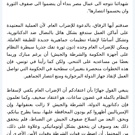
شهدائنا نتوجه الى عمال مصر بنداء أن ينضموا الى صفوف الثورة
وان يحسموا انتصارها”.
صدقتم أيها الرفاق، بالدعوة للإضراب العام. لأن العملية المعتمِدة
على أماكن العمل ستدفع بشكل هائل بالنضال ضد الدكتاتورية،
وتشكل أساسًا لإنشاء تنظيمات جماهيرية جديدة للطبقة العاملة.
ويمكن للإضراب العام وحده (دون ثورة تفك جذريا سيطرة النظام
على أجهزة الحكومة والشرطة والجيش) أن يرغم مبارك وربما
بعضًا من مساعديه على التنحي. ولكن كما رأينا في تونس، فإن
هذه الخطوات منحصرة بتغييرات سطحية في الحكومة التي تواصل
العمل لإنقاذ جهاز الدولة البرجوازية ومنع انتصار الجماهير.
ينبغي القول جهارًا بأن اعتقادكم أن الإضراب العام يكفي لإسقاط
النظام باكمله في غضون ساعات، هو اعتقاد سخيف. وكما تعلمون
فإن دكتاتورية الدولة، الشرطة والجيش لا زالت بعنفوانها، وإن
الإمبرياليين أظهروا كم يودون المحافظة عليها، بينما يطرح بيانكم،
وبحق، البعد من انسلاخ صفوف الجيش عن الضباط، فلم يتحقق
ذلك بعد وسوف لن يتحقق بشكل أوتوماتيكي. وعلاوة على ذلك،
من المحتمل أن اضطرت قوات الشرطة وقوات الأمن الأخرى أن