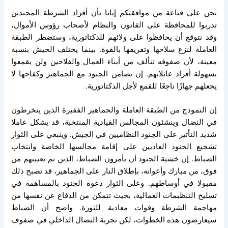
نحن على قناعة من موافقتكم إيانا بأن أفراد الشرطة المجندين
تدربوا للمحافظة على القانون والنظام لأصحاب رؤوس الأموال،
وقد نتوقع أن يحافظوا على ولائهم للدكتاتورية، وستضطر الطبقة
العاملة لنزع سلاحها وتفريقها بالقوة. بينما يختلف الجيش بنسبة
معينة، لأن صفوفه تتألف من أبناء العمال والفلاحين ولن يقمعوا
بسهولة أفراد عائلاتهم. إن تضامن الجنود مع الجماهير وكفاحها لا
يجعلهم جهازًا ناجعًا للقمع لأجل الدكتاتورية.
إن النموذج من الطبقة العاملة والجماهير الفقيرة الذين ينخرطون
في النضال وينشئون المجالس القيادية المنتخبة، قد يشكل عاملا
شديد التأثير على الجنود النظاميين في الجيش. وينبغي على الثوار
تشجيع الجنود العاديين على إقامة مجالسها الخاصة وانتخاب
الضباط. إن خشية الجنود أن يأمرون الضباط، الذين تم تعيينهم من
فوق، من مبارك وأعوانه، بإطلاق النار على الجماهير، قد تصبح ذلك
مقبولا في أوساطهم. وعلى الثوار دعوة الجنود بالمساهمة في
تسليح التنظيمات العمالية، بحيث تتمكن من الدفاع عن نفسها من
مهاجمة الشرطة وقوات معادية للثورة. واضح أن الضباط
سيعارضون هذه الخطوات، لكن تجربة النضال الداخلي في صفوف