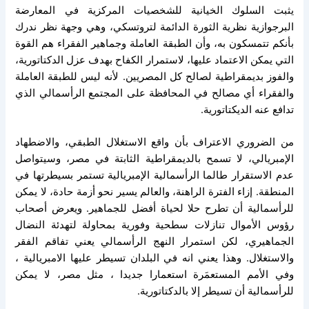
يثبت السلوك الخيانية للشخصيات المركزية في المعارضة
البرجوازية نظرية الثورة الدائمة لتروتسكي، وهي وجهة نظر ندرك
بأنكم تتمسكون به، وأن الطبقة العاملة وجماهير الفقراء هم القوة
التي يمكن الاعتماد عليها، لاستمرار الكفاح بهدف عزل الدكتاتورية،
والفوز بديمقراطية لصالح كل المصريين. لأنه ليس للطبقة العاملة
والفقراء أي مصالح في المحافظة على المجتمع الرأسمالي الذي
تدافع عنه الديكتاتورية.
من الضروري الاعتراف بأن واقع الاستغلال الطبقي، والاضطهاد
الإمبريالي، لا تسمح بالديمقراطية الثابتة في مصر، وسيتواصل
عدم الاستقرار طالما الرأسمالية الإمبريالية تستمر بسيطرتها في
المنطقة. إزاء الفترة الراهنة، والعالم يسير نحو أزمة حادة، لا يمكن
للرأسمالية أن تطرح حلا لحياة أفضل للجماهير. ويعرض أصحاب
رؤوس الأموال تنازلات سطحية وفورية بمحاولة لتهدئة النضال
الجماهيري، لكن استمرار النهج الرأسمالي يعني تفاقم الفقر
والاستغلال. وهذا يعني انه في البلدان تسيطر عليها الامبريالية ،
وفي الأمم المستعمَرة استعمارا جديدا ، مثل مصر، لا يمكن
للرأسمالية أن تسيطر إلا بالدكتاتورية.