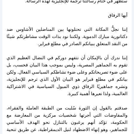
ستظهر في ختام رسالتنا ترجمة للإنجليزية لهذه الرسالة.
أيها الرفاق
إننا نجلُّ المكانة التي تحتلونها بين المناضلين الأشاوس ضد
دكتاتورية مبارك الدموية. ولكننا نود بذات الوقت مشاطرتكم شيئًا
من النقد المتعلق ببيانكم الصادر في مطلع فبراير.
إننا ندرك أن بالإمكان أن نتفهم دوركم في النضال العظيم الذي
تقوم به الجماهير المصرية، وليس بموجب هذا البيان فحسب، بل
على ضوء تصريحاتكم وعلى ضوء نشاطكم السياسي الفعال. ولكن
بيانكم في مطلع فبراير هو البيان الأول الذي ترجم للإنجليزية،
ونشره جماهيريًا الرفاق ذوي الميول السياسية في الاشتراكية
العالمية، ولذا نعيرها أهمية كبيرة.
صدقتم بالقول إن الثورة سُلبت من الطبقة العاملة والفقراء،
والمفاوضات التي أجرتها شخصيات مركزية من المعارضة مع
الحكومة، تؤكد أنهم يرغبون بالتنازل نحو الهدف الأساسي
للجماهير، وهو إنهاء الاضطهاد لنيل الديمقراطية، عن طريق تنحية