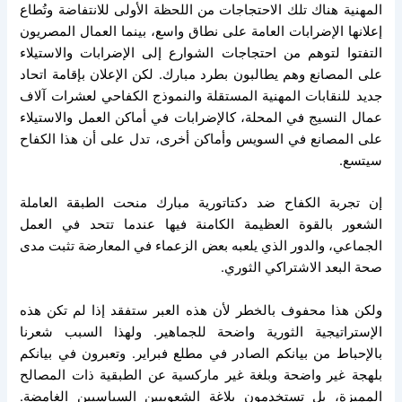
المهنية هناك تلك الاحتجاجات من اللحظة الأولى للانتفاضة وتُطاع
إعلانها الإضرابات العامة على نطاق واسع، بينما العمال المصريون
التفتوا لتوهم من احتجاجات الشوارع إلى الإضرابات والاستيلاء
على المصانع وهم يطالبون بطرد مبارك. لكن الإعلان بإقامة اتحاد
جديد للنقابات المهنية المستقلة والنموذج الكفاحي لعشرات آلاف
عمال النسيج في المحلة، كالإضرابات في أماكن العمل والاستيلاء
على المصانع في السويس وأماكن أخرى، تدل على أن هذا الكفاح
سيتسع.
إن تجربة الكفاح ضد دكتاتورية مبارك منحت الطبقة العاملة
الشعور بالقوة العظيمة الكامنة فيها عندما تتحد في العمل
الجماعي، والدور الذي يلعبه بعض الزعماء في المعارضة تثبت مدى
صحة البعد الاشتراكي الثوري.
ولكن هذا محفوف بالخطر لأن هذه العبر ستفقد إذا لم تكن هذه
الإستراتيجية الثورية واضحة للجماهير. ولهذا السبب شعرنا
بالإحباط من بيانكم الصادر في مطلع فبراير. وتعبرون في بيانكم
بلهجة غير واضحة وبلغة غير ماركسية عن الطبقية ذات المصالح
المميزة، بل تستخدمون بلاغة الشعوبيين السياسيين الغامضة.