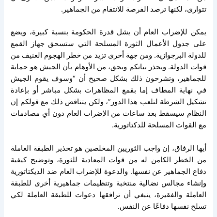
تتوارى، لكنها ترصد الفرصة للانتقام من الجماهير.
يمكن للإضراب العام أن يشل قدرة الحكومة بنسبة كبيرة، ويضع
على جدول الأعمال الثورة المسلحة التي ستسحق جهاز القمع
للدولة البرجوازية. ومن جهة أخرى تزيد من خطر الهجوم العنيف من
قوات الدولة. ويحذر بيانكم وبحق، من الأوهام بأن الجيش هو حماية
للجماهير، وتشرحون ذلك بشكل صحيح أن “وسوف يقوم الجيش
في نهاية المطاف إما بقمع المظاهرات بشكل مباشر أو بإعادة
تشكيل الشرطة لتلعب هذا الدور”، ولكن يتناقض ذلك مع قولكم إن
النظام سيسقط بعد ساعات من الإضراب العام دون أي مصادمات
مع القوات المسلحة للدكتاتورية.
أيها الرفاق، إن واجب الثوريين المخلصين هو تحذير الطبقة العاملة
من الخطر الكامن له من قوات المعادية للثورة، وتوضيح كيفية
دفاع الجماهير عن نفسها. والدعوة للإضراب العام ضد الديكتاتورية
وإنشاء مجالس نضالية منتخبة وتنظيمات جماهيرية أخرى للطبقة
العاملة والفقيرة، ينبغي أن ترافقها دعوات للطبقة العاملة لكي
تسلح نفسها دفاعًا عن النفس.