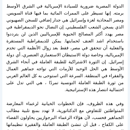
الدولة المصرية ضرورية للسيادة الإمبريالية في الشرق الأوسط
برمته. إنها تسيطر على الممرات المائية بما فيها قناة السويس.
ومصر المحاذية لغزة وإسرائيل هي جدار إضافي للسجن الصهيوني
الذي يسجن الشعب الفلسطيني. إن النضال نحو الديمقراطية في
مصر يهدد أكثر المصالح الحيوية للإمبرياليين الذين لن يترددوا
باستخدام اشد العنف لحمايتها. يمكن للديمقراطية المستقرة
والفعلية أن تتحقق في مصر، فقط بعد زوال الأنظمة التي تخدم
الإمبريالية، وخاصة دولة الاستيطان الاستعماري العنصري، أي دولة
إِسرائيل. إن الثورة الاشتراكية للطبقة العاملة في أنحاء الشرق
الأوسط هي الحل الوحيد للأزمات التي تواجه جماهير العمال
والفقراء في المنطقة. السرعة التي استوحى به كل العالم العربي
من ثورة الطبقة العاملة التونسية تمردًا ، هي التي تدل على
احتمالية انتصار هذه الإستراتيجية.
وفي هذه الظروف، فإن الخطوات الخيانية لزعماء المعارضة
المتواطئين للتفاوض مع الدكتاتورية، لا تهدد بمنع تلبية مطالب
الجماهير فحسب، لأن هؤلاء الزعماء البرجوازيين يحاولون القضاء
على الكفاح ، قبل أن تنشئ الطبقة العاملة والفقيرة تنظيماتها