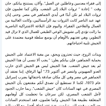
إلى فقراء معدمين وعاطلين عن العمل”. وألان، يستنتج بيانكم، حان
وقت ’’ إعادة ‘‘ ثروات البلاد إلى الشعب. ولكن كما تعلمون فإن
ثروات البلاد لم تكن أبدًا في أيدي الجماهير في مصر. وحتى إبان
عهد عبد الناصر كانت الثروات بيد الرأسماليين، وكانت الغالبية من
العمال والفلاحين الفقراء. واليوم فإن البلاغة الاشتراكية الناصرية
ما زالت تؤدي إلى تشويش الوعي الطبقي للعمال الذي لا تزال قيد
التطوير، وهي تغذيهم بالأوهام أن بوسع سلطة قومية معتمدة على
الجيش تلبية احتياجاتهم.
وبذات الروح، حيث تحذرون وبحق، من مغبة الاعتماد على الجيش
بحماية الجماهير، فإن بيانكم يعلن: ” يجب ألا ننسى أن هذا الجيش
لم يعد جيش الشعب. هذا الجيش ليس هو الجيش الذي حارب
العدو الصهيوني وانتصر في أكتوبر 73.” أيها الرفاق، إننا نعتقد أن
الجماهير في مصر وفي كل مكان صادقة باحتفالها بضرب إسرائيل
عام 1973، لكننا لا نستطيع أن نصدق أنكم مقتنعون بأن الجيش
المصري في عهد السادات كان ’’جيش الشعب‘‘. ربما حارب الجنود
لأجل الشعب المصري، لكن سرعان ما تحطمت كل أوهامهم
المتعلقة بطبيعة هذا الجيش. وكما تعلمون، فقد استخدم السادات
بعد الحرب قوته التي تزايدت، بغية عقد اتفاق أفضل مع الإمبريالية