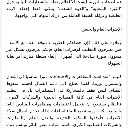
هم أصحاب الثورة، ليست إلا أحلام يقظة، والشعارات البيانية حول
“الثورة الشعبية” و”القوة للشعب” يمكنها فقط إخفاء الأزمة
الطبقية وعرقلة الطبقة العاملة من إدراك المهام التي تواجهها.
الإضراب العام والجيش
وعلاوة على ذلك فإن أخطاءكم الفكرية لا تتوقف هنا، مع الأسف.
حين تطرحون المطلب للإضراب العام، فإنكم تعرضون بشكل غير
مسؤول صورة ساذجة التي تُظهر أن إلغاء سلطة مبارك أمر بغاية
السهولة.
كتبتم: “لقد لعبت المظاهرات والاحتجاجات دورا أساسيا في إشعال
واستمرار ثورتنا. لكننا نحتاج الى دعم العمال لحسم سقوط
النظام. ليس فقط بالمشاركة في المظاهرات بل في تنظيم
الاضراب العام في كافة المصالح الحيوية والشركات الكبرى.
فالنظام يستطيع ان يتحمل اعتصامات ومظاهرات الميادين أياما
وأسابيع، لكنه لن يستطيع البقاء لساعات إذا استخدم العمال سلاح
الاضراب فأوقفوا السكك الحديدة والنقل العام والمطارات
والشركات الصناعية الكبرى..باسم شباب مصر الثائر وباسم دماء