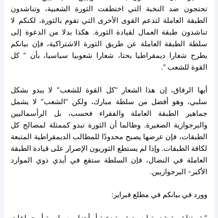
تحتجون ضد النخبة التي اختطفت الثورة الشعبية، وتناشدون
الطبقة العاملة لتدعم القوى الأخرى التي تقوم بالثورة، لكنكم لا
تناشدون طبقة العمال لقيادة الثورة. هكذا بدلا من الدعوة إلى
سلطة الطبقة العاملة عن طريق الثورة الاشتراكية، فإن بيانكم
يطرح شعارا ديمقراطيا بحتا، شعارا شعوبيا سياسيا، بأن ” كل
القوة للشعب “.
أيها الرفاق، إن هذا الشعار “كل القوة للشعب” لا يبدو بشكل
سلبي، وهو أفضل من سلطة مبارك، ولكن “الشعب” لا يشمل
جماهير الطبقة العاملة والفقراء فحسب، بل الرأسماليين
والبرجوازية الصغيرة. وطالما أن الثورة تبدو كممثلة لمصالح كل
الطبقات، فإن عرضها يصبح محدودًا للمطالب الديمقراطية المتبعة
لكافة الطبقات. وإذا لم يستطع الثوريون الإصرار على قيادة الطبقة
العاملة في النضال، فإن السلطة ستقع في أيدي ذوي الموارد
الأكبر- البرجوازيين.
وورد في بيانكم في مطلع فبراير:
” ثورتنا ثورة شعبية ليست ثورة نخبة أو أحزاب سياسية أو جماعات