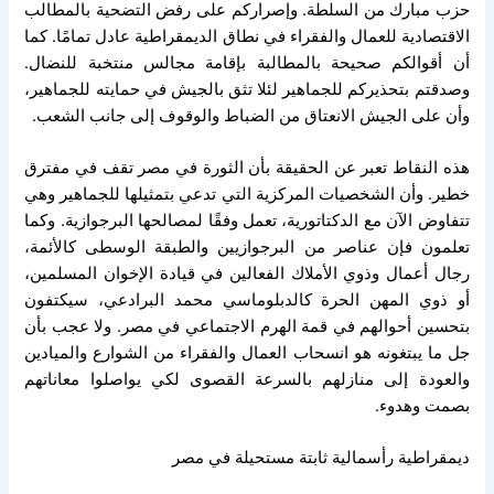
حزب مبارك من السلطة. وإصراركم على رفض التضحية بالمطالب
الاقتصادية للعمال والفقراء في نطاق الديمقراطية عادل تمامًا. كما
أن أقوالكم صحيحة بالمطالبة بإقامة مجالس منتخبة للنضال.
وصدقتم بتحذيركم للجماهير لئلا تثق بالجيش في حمايته للجماهير،
وأن على الجيش الانعتاق من الضباط والوقوف إلى جانب الشعب.
هذه النقاط تعبر عن الحقيقة بأن الثورة في مصر تقف في مفترق
خطير. وأن الشخصيات المركزية التي تدعي بتمثيلها للجماهير وهي
تتفاوض الآن مع الدكتاتورية، تعمل وفقًا لمصالحها البرجوازية. وكما
تعلمون فإن عناصر من البرجوازيين والطبقة الوسطى كالأئمة،
رجال أعمال وذوي الأملاك الفعالين في قيادة الإخوان المسلمين،
أو ذوي المهن الحرة كالدبلوماسي محمد البرادعي، سيكتفون
بتحسين أحوالهم في قمة الهرم الاجتماعي في مصر. ولا عجب بأن
جل ما يبتغونه هو انسحاب العمال والفقراء من الشوارع والميادين
والعودة إلى منازلهم بالسرعة القصوى لكي يواصلوا معاناتهم
بصمت وهدوء.
ديمقراطية رأسمالية ثابتة مستحيلة في مصر