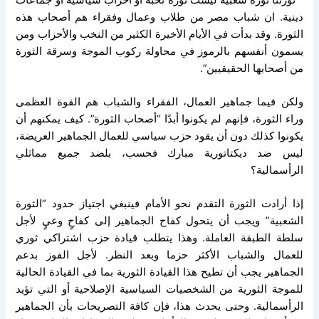
دينية. ان شباب مصر من طلاب وعمال وفقراء هم أصحاب هذه
الثورة. وقد بدأت في الأيام الأخيرة الكثير من النخب والأحزاب ومن
يسمون أنفسهم بالرموز في محاولة ركوب الموجة وسرقة الثورة
من أصحابها الحقيقيين”.
ولكن فيما جماهير العمال، الفقراء والشباب هم القوة العظمى
وراء الثورة، فإنهم لم يكونوا أبدًا “أصحاب الثورة”. كيف يمكنهم أن
يكونوا كذلك دون أن يقود حزب سياسي للعمال الجماهير العريضة،
ليس ضد ديكتاتورية مبارك فحسب، بلضد جميع مماثلي
الرأسمالية؟
إذا أرادت الثورة التقدم نحو الأمام فينبغي اجتياز حدود “الثورة
الشعبية” ويجب أن يتحول كفاح الجماهير إلى كفاحٍ وعيٍ لأجل
سلطة الطبقة العاملة. وهذا يتطلب قيادة حزب اشتراكي ثوري
للعمال والشباب الأكثر حزما وبعد النظر. لأجل الفوز بدعم
الجماهير يجب أن تطيح هذا القيادة الثورية بما في القيادة الحالية
للموجة الثورية من الشخصيات السياسية الإصلاحية أو التي تؤيد
الرأسمالية. وحتى يحدث هذا، فإن كافة التصريحات بأن الجماهير